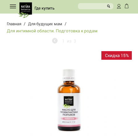
Где купить
/
/
Главная
Для будущих мам
Для интимной области. Подготовка к родам
1
из
3
Скидка 15%