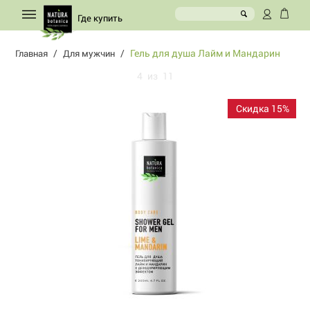
Где купить
/
/
Гель для душа Лайм и Мандарин
Главная
Для мужчин
4
из
11
Скидка 15%