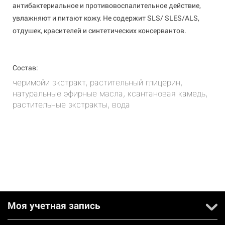
антибактериальное и противовоспалительное действие,
увлажняют и питают кожу. Не содержит SLS/ SLES/ALS,
отдушек, красителей и синтетических консервантов.
Состав:
черимойи экстракт, растительный глицерин,
натуральные эфирные масла, ксантановая камедь,
растительные экстракты, вода
Моя учетная запись