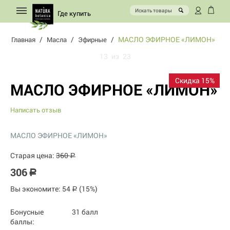
Где купить
/
/
/
МАСЛО ЭФИРНОЕ «ЛИМОН»
Главная
Масла
Эфирные
13
из
23
Скидка 15%
МАСЛО ЭФИРНОЕ «ЛИМОН»
Написать отзыв
МАСЛО ЭФИРНОЕ «ЛИМОН»
Старая цена:
360
Р
306
Р
Вы экономите:
54
(
15
%)
Р
Бонусные
31 балл
баллы: