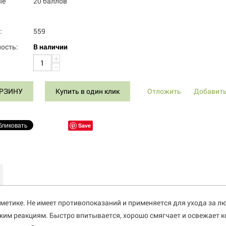
ые
20 баллов
:
559
ость:
В наличии
+
−
ОРЗИНУ
Купить в один клик
Отложить
Добавить
Save
метике. Не имеет противопоказаний и применяется для ухода за л
ким реакциям. Быстро впитывается, хорошо смягчает и освежает к