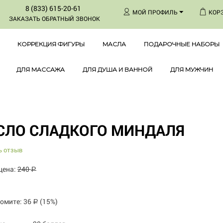
8 (833) 615-20-61
МОЙ ПРОФИЛЬ
КОР
ЗАКАЗАТЬ ОБРАТНЫЙ ЗВОНОК
КОРРЕКЦИЯ ФИГУРЫ
МАСЛА
ПОДАРОЧНЫЕ НАБОРЫ
ДЛЯ МАССАЖА
ДЛЯ ДУША И ВАННОЙ
ДЛЯ МУЖЧИН
СЛО СЛАДКОГО МИНДАЛЯ
ь отзыв
цена:
240
Р
номите:
36
(
15
%)
Р