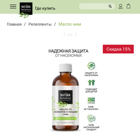
Где купить
/
/
Масло ним
Главная
Репелленты
3
из
5
Скидка 15%